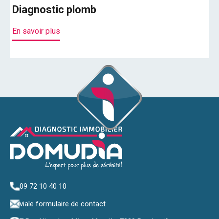
Diagnostic plomb
D
En savoir plus
En
09 72 10 40 10
via
le formulaire de contact