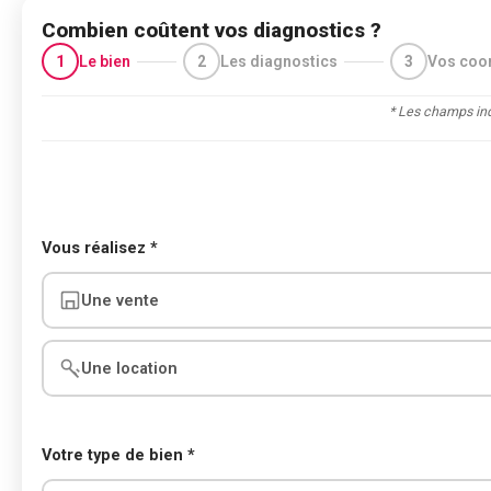
Combien coûtent vos diagnostics ?
1
Le bien
2
Les diagnostics
3
Vos coo
* Les champs ind
Vous réalisez *
Une vente
Une location
Votre type de bien *